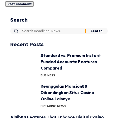
Search
Recent Posts
Standard vs. Premium Instant
Funded Accounts: Features
Compared
BUSINESS
Keunggulan Mansion88
Dibandingkan Situs Casino
Online Lainnya
BREAKING NEWS
Ajaib88 Features That Enhance Digital Casino