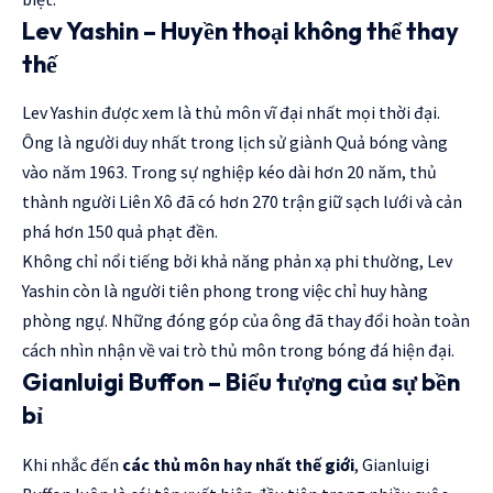
Lev Yashin – Huyền thoại không thể thay
thế
Lev Yashin được xem là thủ môn vĩ đại nhất mọi thời đại.
Ông là người duy nhất trong lịch sử giành Quả bóng vàng
vào năm 1963. Trong sự nghiệp kéo dài hơn 20 năm, thủ
thành người Liên Xô đã có hơn 270 trận giữ sạch lưới và cản
phá hơn 150 quả phạt đền.
Không chỉ nổi tiếng bởi khả năng phản xạ phi thường, Lev
Yashin còn là người tiên phong trong việc chỉ huy hàng
phòng ngự. Những đóng góp của ông đã thay đổi hoàn toàn
cách nhìn nhận về vai trò thủ môn trong bóng đá hiện đại.
Gianluigi Buffon – Biểu tượng của sự bền
bỉ
Khi nhắc đến
các thủ môn hay nhất thế giới
, Gianluigi