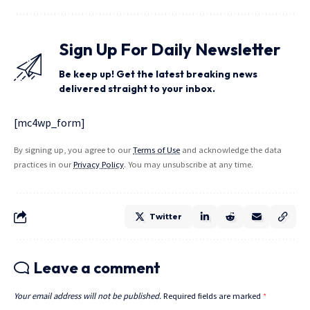
Sign Up For Daily Newsletter
Be keep up! Get the latest breaking news
delivered straight to your inbox.
[mc4wp_form]
By signing up, you agree to our
Terms of Use
and acknowledge the data
practices in our
Privacy Policy
. You may unsubscribe at any time.
Twitter
Leave a comment
Your email address will not be published.
Required fields are marked
*