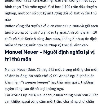
Buffon luôn là cái tên xuất hiện đầu tiên trong nhiều cuộc
bình chọn. Thủ môn người Ý có hơn 1.100 trận đấu chuyên
nghiệp, một con số cực kỳ ấn tượng đối với bất kỳ cầu thủ
nào.
Buffon cùng đội tuyển Ý vô địch World Cup 2006 và giữ sạch
lưới 5 trong tổng số 7 trận đấu tại giải. Anh cũng giành 10
chức vô địch Serie A cùng Juventus, khẳng định sự ổn định
hiếm có trong suốt hơn hai thập kỷ thi đấu đỉnh cao.
Manuel Neuer – Người định nghĩa lại vị
trí thủ môn
Manuel Neuer được đánh giá là một trong những thủ môn
có ảnh hưởng lớn nhất thế kỷ XXI. Anh là người phổ biến
khái niệm “sweeper keeper” hay thủ môn quét, thường
xuyên dâng cao để hỗ trợ phòng ngự.
Tại World Cup 2014, Neuer thực hiện trung bình hơn 20 lần
can thiệp ngoài vòng cấm mỗi trận. Khả năng chơi chân