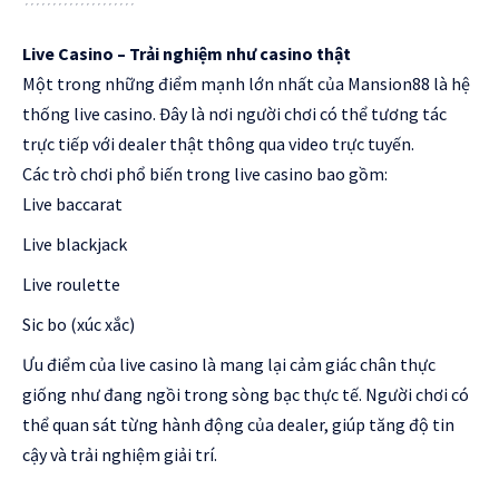
Live Casino – Trải nghiệm như casino thật
Một trong những điểm mạnh lớn nhất của Mansion88 là hệ
thống live casino. Đây là nơi người chơi có thể tương tác
trực tiếp với dealer thật thông qua video trực tuyến.
Các trò chơi phổ biến trong live casino bao gồm:
Live baccarat
Live blackjack
Live roulette
Sic bo (xúc xắc)
Ưu điểm của live casino là mang lại cảm giác chân thực
giống như đang ngồi trong sòng bạc thực tế. Người chơi có
thể quan sát từng hành động của dealer, giúp tăng độ tin
cậy và trải nghiệm giải trí.