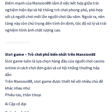
Điểm mạnh của Mansion88 nằm ở việc kết hợp giữa trải
nghiệm hiện đại và hệ thống trò chơi phong phú, phù hợp
với cả người chơi mới lẫn người chơi lâu năm. Ngoài ra, nền
tảng này còn chú trọng đến tính ổn định, tốc độ xử lý và trải
nghiệm hình ảnh chất lượng cao.
Slot game – Trò chơi phổ biến nhất trên Mansion88
Slot game luôn là lựa chọn hàng đầu của người chơi casino
online vì cách chơi đơn giản và cơ hội thắng thưởng hấp
dẫn.
Trên Mansion88, slot game được thiết kế với nhiều chủ đề
khác nhau như:
Phiêu lưu, thần thoại
Ai Cập cổ đại