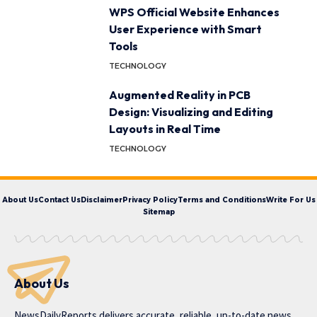
WPS Official Website Enhances
User Experience with Smart
Tools
TECHNOLOGY
Augmented Reality in PCB
Design: Visualizing and Editing
Layouts in Real Time
TECHNOLOGY
About Us
Contact Us
Disclaimer
Privacy Policy
Terms and Conditions
Write For Us
Sitemap
About Us
NewsDailyReports delivers accurate, reliable, up-to-date news