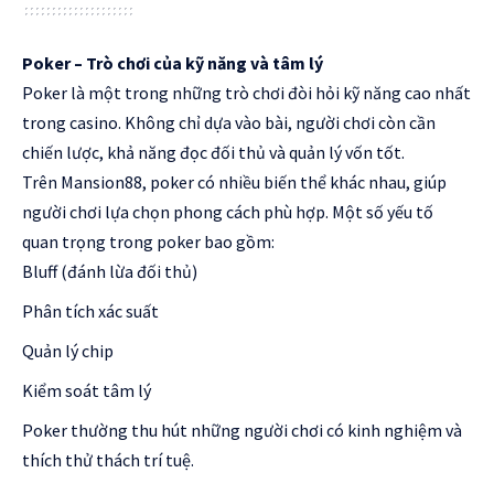
Poker – Trò chơi của kỹ năng và tâm lý
Poker là một trong những trò chơi đòi hỏi kỹ năng cao nhất
trong casino. Không chỉ dựa vào bài, người chơi còn cần
chiến lược, khả năng đọc đối thủ và quản lý vốn tốt.
Trên Mansion88, poker có nhiều biến thể khác nhau, giúp
người chơi lựa chọn phong cách phù hợp. Một số yếu tố
quan trọng trong poker bao gồm:
Bluff (đánh lừa đối thủ)
Phân tích xác suất
Quản lý chip
Kiểm soát tâm lý
Poker thường thu hút những người chơi có kinh nghiệm và
thích thử thách trí tuệ.