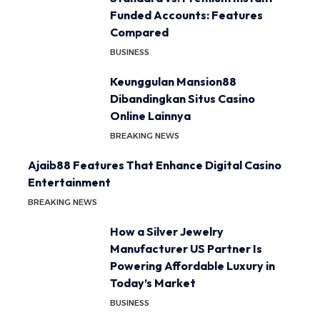
Funded Accounts: Features
Compared
BUSINESS
Keunggulan Mansion88
Dibandingkan Situs Casino
Online Lainnya
BREAKING NEWS
Ajaib88 Features That Enhance Digital Casino
Entertainment
BREAKING NEWS
How a Silver Jewelry
Manufacturer US Partner Is
Powering Affordable Luxury in
Today’s Market
BUSINESS