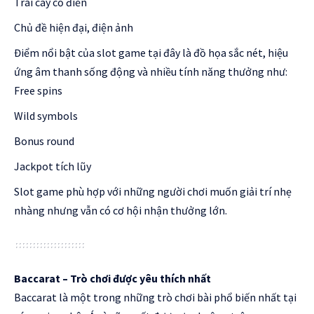
Trái cây cổ điển
Chủ đề hiện đại, điện ảnh
Điểm nổi bật của slot game tại đây là đồ họa sắc nét, hiệu
ứng âm thanh sống động và nhiều tính năng thưởng như:
Free spins
Wild symbols
Bonus round
Jackpot tích lũy
Slot game phù hợp với những người chơi muốn giải trí nhẹ
nhàng nhưng vẫn có cơ hội nhận thưởng lớn.
Baccarat – Trò chơi được yêu thích nhất
Baccarat là một trong những trò chơi bài phổ biến nhất tại